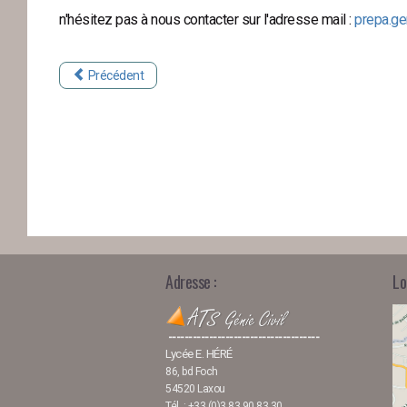
n'hésitez pas à nous contacter sur l'adresse mail :
prepa.ge
Précédent
Adresse :
Lo
-------------------------------------
Lycée E. HÉRÉ
86, bd Foch
54520 Laxou
Tél. : +33 (0)3 83 90 83 30