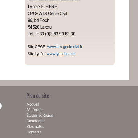
-------------------------------------
Lycée E. HÉRÉ
CPGE ATS Génie Civil
86, bd Foch
54520 Laxou
Tél. : +33 (0)3 83 90 83 30
Site CPGE :
www.ats-genie-civil.fr
Site Lycée :
www.lyceehere.fr
Plan du site :
Accueil
S'informer
Étudier et Réussir
Candidater
Bloc notes
Contacts