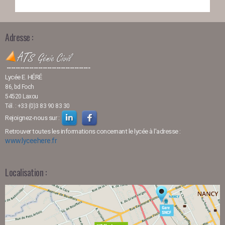
Adresse :
-------------------------------------
Lycée E. HÉRÉ
86, bd Foch
54520 Laxou
Tél. : +33 (0)3 83 90 83 30
Rejoignez-nous sur :
Retrouver toutes les informations concernant le lycée à l'adresse :
www.lyceehere.fr
Localisation :