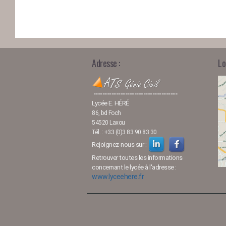
Adresse :
Lo
-------------------------------------
Lycée E. HÉRÉ
86, bd Foch
54520 Laxou
Tél. : +33 (0)3 83 90 83 30
Rejoignez-nous sur :
Retrouver toutes les informations
concernant le lycée à l'adresse :
www.lyceehere.fr