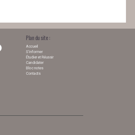
Plan du site :
Accueil
S'informer
Étudier et Réussir
Candidater
Bloc notes
Contacts